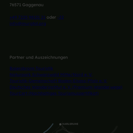
76571 Gaggenau
+49 7225 98131 21
oder
-22
info@murgtal.org
Partner und Auszeichnungen
Baiersbronn Touristik
Naturpark Schwarzwald Mitte/Nord e. V.
Touristik-Gemeinschaft Baden-Elsass-Pfalz e. V.
Deutsches Wanderinstitut e. V. (Premium-Wanderwege)
TourCert (Nachhaltiges Tourismuszertifikat)