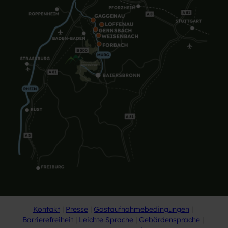
Kontakt
Presse
Gastaufnahmebedingungen
Barrierefreiheit
Leichte Sprache
Gebärdensprache