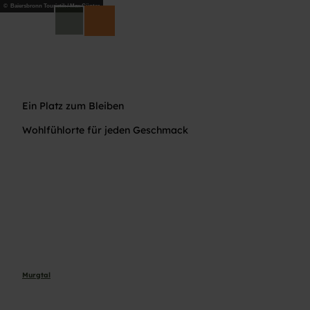
© Baiersbronn Touristik / Max Günter
DE
Suche
Ein Platz zum Bleiben
Wohlfühlorte für jeden Geschmack
Murgtal